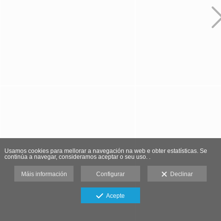
Usamos cookies para mellorar a navegación na web e obter estatísticas. Se
continúa a navegar, consideramos aceptar o seu uso. .
Máis información
Configurar
Declinar
Acepte