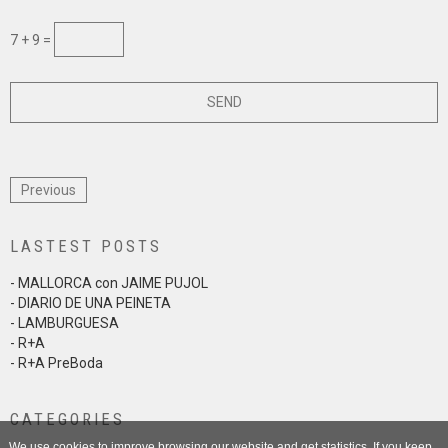
7 + 9 =
Previous
LASTEST POSTS
- MALLORCA con JAIME PUJOL
- DIARIO DE UNA PEINETA
- LAMBURGUESA
- R+A
- R+A PreBoda
CATEGORIES
We use cookies to improve browsing our website and get statistics. If you keep