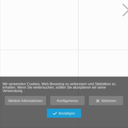
Wir verwenden Cookies, Web-Browsing zu verbessern und Statistiken zu
erhalten. Wenn Sie weitersuchen, sollten Sie akzeptieren wir seine
Verwendung. .
Weitere informationen
Konfigurieren
Ablehnen
Bestätigen