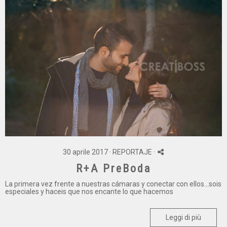
30 aprile 2017 ·
REPORTAJE
·
R+A PreBoda
La primera vez frente a nuestras cámaras y conectar con ellos...sois
especiales y haceis que nos encante lo que hacemos
Leggi di più