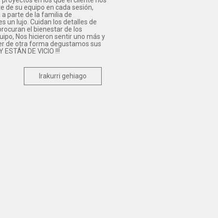
proyectos en los que el cliente nos
e de su equipo en cada sesión,
a parte de la familia de
n lujo. Cuidan los detalles de
rocuran el bienestar de los
ipo, Nos hicieron sentir uno más y
er de otra forma degustamos sus
 ESTÁN DE VICIO !!!
Irakurri gehiago