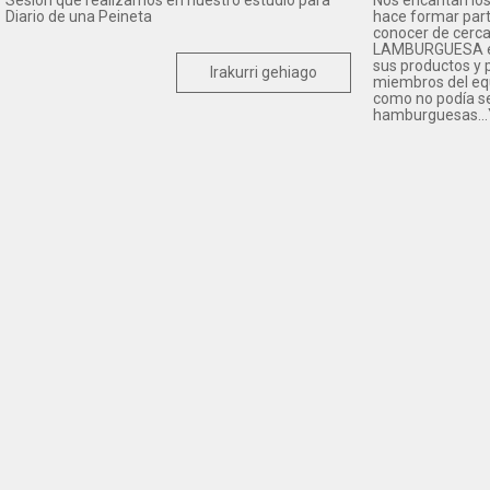
Sesión que realizamos en nuestro estudio para
Nos encantan los 
Diario de una Peineta
hace formar part
conocer de cerca 
LAMBURGUESA es u
sus productos y p
Irakurri gehiago
miembros del equ
como no podía s
hamburguesas...Y